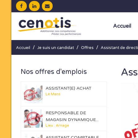
Accueil
/
/
/
Accueil
Je suis un candidat
Offres
Assistant de direct
Ass
Nos offres d'emplois
ASSISTANT(E) ACHAT
Le Mans
RESPONSABLE DE
MAGASIN DYNAMIQUE...
Lieu : Arnage
ASSISTANT COMPTABLE