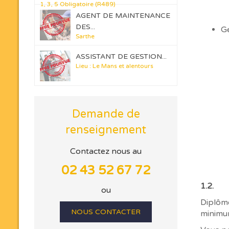
1, 3, 5 Obligatoire (R489)
AGENT DE MAINTENANCE
DES...
Ge
Sarthe
ASSISTANT DE GESTION...
Lieu : Le Mans et alentours
Demande de
renseignement
Contactez nous au
02 43 52 67 72
1.2. 
ou
Diplômé
NOUS CONTACTER
minimum