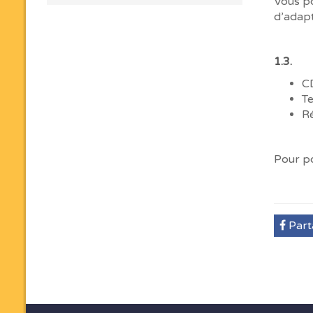
Vous po
d’adapt
1.3. 
C
T
R
Pour po
Part