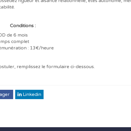
ssédez rigueur et aisance relationnelle, êtes autonome, mét
abilité.
Conditions :
DD de 6 mois
emps complet
émunération : 13€/heure
stuler, remplissez le formulaire ci-dessous.
ager
Linkedin