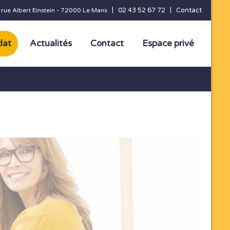
|
|
02 43 52 67 72
Contact
 rue Albert Einstein - 72000 Le Mans
dat
Actualités
Contact
Espace privé