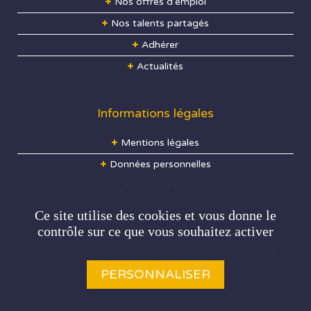
Nos offres d'emploi
Nos talents partagés
Adhérer
Actualités
Informations légales
Mentions légales
Données personnelles
Nous contacter
Ce site utilise des cookies et vous donne le
contrôle sur ce que vous souhaitez activer
Mentions légales
|
Données personnelles
|
Nous contacter
PERSONNALISER
© Copyright
2026
. Tous droits réservés -
www.kocka.fr