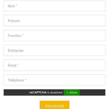
reCAPTCHA
is disabled.
✓ Allow